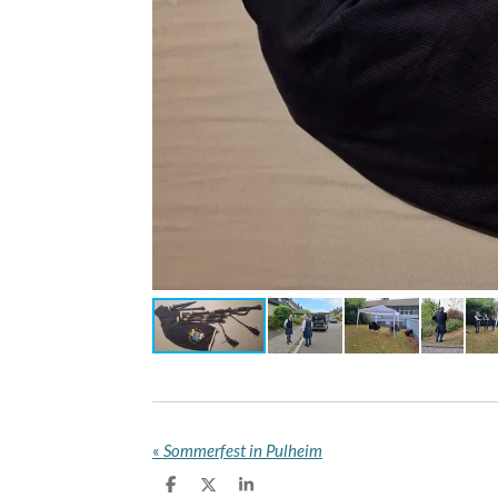
«
Sommerfest in Pulheim
T
T
T