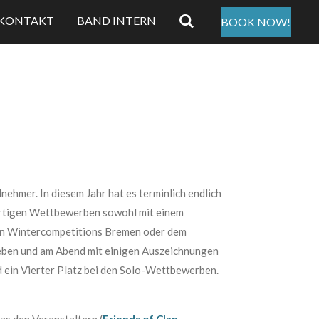
KONTAKT
BAND INTERN
BOOK NOW!
nehmer. In diesem Jahr hat es terminlich endlich
dortigen Wettbewerben sowohl mit einem
hern Wintercompetitions Bremen oder dem
erleben und am Abend mit einigen Auszeichnungen
d ein Vierter Platz bei den Solo-Wettbewerben.
as den Veranstaltern (
Friends of Clan