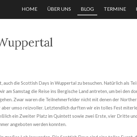
HOME
ÜBER UNS
BLOG
TERMINE
 Wuppertal
, auch die Scottish Days in Wuppertal zu besuchen. Natürlich als Teil
wir am Samstag die Reise ins Bergische Land antreten, um bei den 
zu gehen. Zwar waren die Teilnehmerfelder nicht mit denen der Nort
 aber umso reizvoller. Letztendlich durften wir ein tolles Fest mit
lich ein Zweiter Platz im Quintett sowie zwei Erste, vier Dritte un
rummer angeboten werden konnten.
in großes Lob loswerden. Die Scottish Days sind eine tolles Event, d