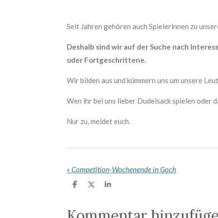
Seit Jahren gehören auch Spielerinnen zu uns
Deshalb sind wir auf der Suche nach Intere
oder Fortgeschrittene.
Wir bilden aus und kümmern uns um unsere Leute.
Wen ihr bei uns lieber Dudelsack spielen oder 
Nur zu, meldet euch.
«
Competition-Wochenende in Goch
T
T
T
e
e
e
i
i
i
l
l
l
Kommentar hinzufüg
e
e
e