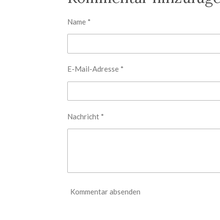
n
n
n
Name *
E-Mail-Adresse *
Nachricht *
Kommentar absenden