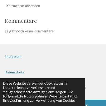
Kommentar absenden
Kommentare
Es gibt noch keine Kommentare.
Impressum
Datenschutz
KONTAKT & BUCHUNG:
Wilhelm Jakob
Diese Website verwendet Cookies, um Ihr
© 2022 - 2023 Dudelsackband Erft Area Pipes & Drums
Nutzererlebnis zu verbessern und
maßgeschneiderte Anzeigen anzuzeigen. Die
fortgesetzte Nutzung dieser Website bestätigt
Ihre Zustimmung zur Verwendung von Cookies.